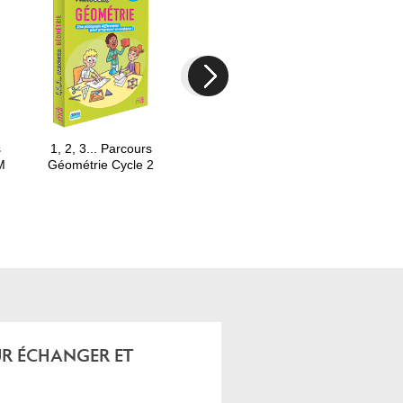
Next
s
1, 2, 3... Parcours
1, 2, 3... Parcours
1, 2, 3..
M
Géométrie Cycle 2
Résolution de problèmes
Résolution 
Cycle 2
Cyc
R ÉCHANGER ET